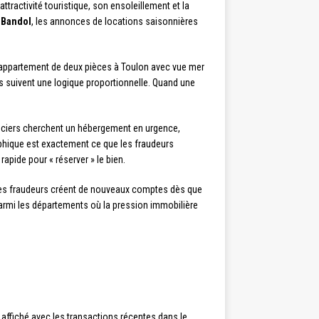
tractivité touristique, son ensoleillement et la
u
Bandol
, les annonces de locations saisonnières
 appartement de deux pièces à Toulon avec vue mer
ers suivent une logique proportionnelle. Quand une
anciers cherchent un hébergement en urgence,
raphique est exactement ce que les fraudeurs
apide pour « réserver » le bien.
 Les fraudeurs créent de nouveaux comptes dès que
parmi les départements où la pression immobilière
x affiché avec les transactions récentes dans le