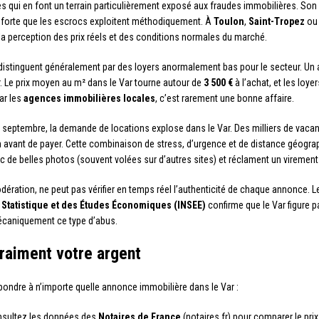
 qui en font un terrain particulièrement exposé aux fraudes immobilières. Son at
 forte que les escrocs exploitent méthodiquement. À
Toulon
,
Saint-Tropez
o
e la perception des prix réels et des conditions normales du marché.
distinguent généralement par des loyers anormalement bas pour le secteur. Un
r. Le prix moyen au m² dans le Var tourne autour de
3 500 €
à l’achat, et les loy
par les
agences immobilières locales
, c’est rarement une bonne affaire.
t septembre, la demande de locations explose dans le Var. Des milliers de vac
bien avant de payer. Cette combinaison de stress, d’urgence et de distance géog
c de belles photos (souvent volées sur d’autres sites) et réclament un virement r
ération, ne peut pas vérifier en temps réel l’authenticité de chaque annonce.
la Statistique et des Études Économiques (INSEE)
confirme que le Var figure 
mécaniquement ce type d’abus.
vraiment votre argent
pondre à n’importe quelle annonce immobilière dans le Var :
nsultez les données des
Notaires de France
(notaires.fr) pour comparer le pri