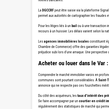
relevés bancaires.
La
DGCCRF
peut être saisie via la plateforme Sign
permet aux autorités de cartographier les fraudes e
Pour les litiges liés à un
bail
ou à une transaction im
recours à un huissier. Les délais varient selon la 
Les
agences immobilières locales
constituent éga
Chambre de Commerce) offre des garanties légales q
préjudice subi lors d’une arnaque. Une perspective 
Acheter ou louer dans le Var :
Comprendre le marché immobilier varois en profond
communes sont pourtant considérables. À
Saint-
annonce qui ne respecte pas ces fourchettes mérite
Du côté des acquéreurs, les
taux d’intérêt des pr
Se faire accompagner par un
courtier en crédit i
régulièrement des statistiques de marché qui perme