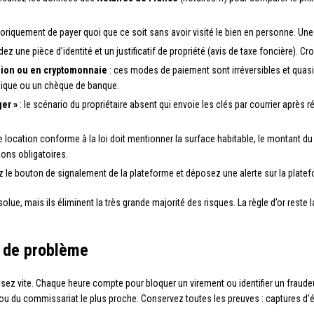
riquement de payer quoi que ce soit sans avoir visité le bien en personne. Une vi
z une pièce d’identité et un justificatif de propriété (avis de taxe foncière). C
nion ou en cryptomonnaie
: ces modes de paiement sont irréversibles et quasi 
sique ou un chèque de banque.
ger »
: le scénario du propriétaire absent qui envoie les clés par courrier après
e location conforme à la loi doit mentionner la surface habitable, le montant du l
ions obligatoires.
sez le bouton de signalement de la plateforme et déposez une alerte sur la pla
olue, mais ils éliminent la très grande majorité des risques. La règle d’or rest
s de problème
sez vite. Chaque heure compte pour bloquer un virement ou identifier un fraudeu
ou du commissariat le plus proche. Conservez toutes les preuves : captures d’