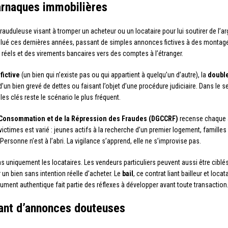
arnaques immobilières
auduleuse visant à tromper un acheteur ou un locataire pour lui soutirer de l’arg
lué ces dernières années, passant de simples annonces fictives à des montag
es réels et des virements bancaires vers des comptes à l’étranger.
fictive
(un bien qui n’existe pas ou qui appartient à quelqu’un d’autre), la
double
un bien grevé de dettes ou faisant l’objet d’une procédure judiciaire. Dans le s
les clés reste le scénario le plus fréquent.
a Consommation et de la Répression des Fraudes (DGCCRF)
recense chaque a
ctimes est varié : jeunes actifs à la recherche d’un premier logement, familles 
ersonne n’est à l’abri. La vigilance s’apprend, elle ne s’improvise pas.
as uniquement les locataires. Les vendeurs particuliers peuvent aussi être cibl
un bien sans intention réelle d’acheter. Le
bail
, ce contrat liant bailleur et loca
ocument authentique fait partie des réflexes à développer avant toute transaction
tant d’annonces douteuses