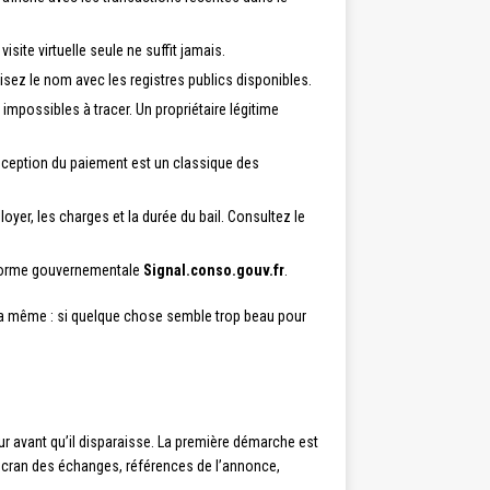
site virtuelle seule ne suffit jamais.
roisez le nom avec les registres publics disponibles.
impossibles à tracer. Un propriétaire légitime
 réception du paiement est un classique des
oyer, les charges et la durée du bail. Consultez le
teforme gouvernementale
Signal.conso.gouv.fr
.
e la même : si quelque chose semble trop beau pour
r avant qu’il disparaisse. La première démarche est
écran des échanges, références de l’annonce,