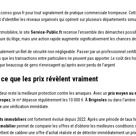
al.conso.gouv.fr pour tout signalement de pratique commerciale trompeuse. Cette
t d’identifier les réseaux organisés qui opèrent sur plusieurs départements sim
mobilière, le site
Service-Public.fr
recense l’ensemble des démarches possibles
nature du litige, mais une action rapide augmente significativement les chances
lement un filet de sécurité non négligeable. Passer par un professionnel certifié
ue les transactions entre particuliers ne peuvent pas apporter. Le coût des ho
que beaucoup de gens n’envisagent qu’après avoir perdu de l’argent.
 ce que les prix révèlent vraiment
eur reste la meilleure protection contre les arnaques. Avec un
prix moyen au 
Tropez
, le m² dépasse régulièrement les 10 000 €. À
Brignoles
ou dans l’arrièr
 une vérification immédiate.
êts immobiliers
ont fortement évolué depuis 2022. Après une période de taux his
mmobilier
permet de comparer les offres et d’obtenir les meilleures conditions s
ttent de calibrer une offre d’achat réaliste et de détecter immédiatement un p