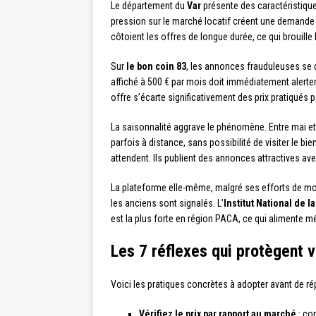
Le département du
Var
présente des caractéristiques
pression sur le marché locatif créent une demande
côtoient les offres de longue durée, ce qui brouill
Sur
le bon coin 83
, les annonces frauduleuses se 
affiché à 500 € par mois doit immédiatement alerte
offre s’écarte significativement des prix pratiqués 
La saisonnalité aggrave le phénomène. Entre mai e
parfois à distance, sans possibilité de visiter le 
attendent. Ils publient des annonces attractives ave
La plateforme elle-même, malgré ses efforts de mod
les anciens sont signalés. L’
Institut National de 
est la plus forte en région PACA, ce qui alimente 
Les 7 réflexes qui protègent 
Voici les pratiques concrètes à adopter avant de ré
Vérifiez le prix par rapport au marché
: co